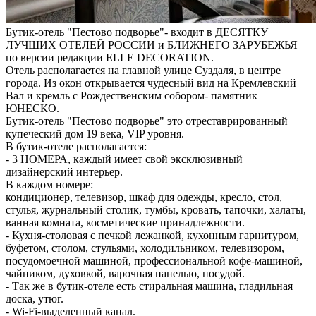
Бутик-отель "Пестово подворье"- входит в ДЕСЯТКУ
ЛУЧШИХ ОТЕЛЕЙ РОССИИ и БЛИЖНЕГО ЗАРУБЕЖЬЯ
по версии редакции ELLE DECORATION.
Отель располагается на главной улице Суздаля, в центре
города. Из окон открывается чудесный вид на Кремлевский
Вал и кремль с Рождественским собором- памятник
ЮНЕСКО.
Бутик-отель "Пестово подворье" это отреставрированный
купеческий дом 19 века, VIP уровня.
В бутик-отеле располагается:
- 3 НОМЕРА, каждый имеет свой эксклюзивный
дизайнерский интерьер.
В каждом номере:
кондиционер, телевизор, шкаф для одежды, кресло, стол,
стулья, журнальный столик, тумбы, кровать, тапочки, халаты,
ванная комната, косметические принадлежности.
- Кухня-столовая c печкой лежанкой, кухонным гарнитуром,
буфетом, столом, стульями, холодильником, телевизором,
посудомоечной машиной, профессиональной кофе-машиной,
чайником, духовкой, варочная панелью, посудой.
- Так же в бутик-отеле есть стиральная машина, гладильная
доска, утюг.
- Wi-Fi-выделенный канал.