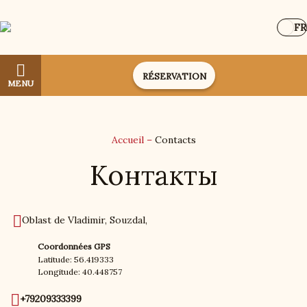
FR
RÉSERVATION
MENU
Accueil
–
Contacts
Контакты
Oblast de Vladimir, Souzdal,
Coordonnées GPS
Latitude: 56.419333
Longitude: 40.448757
+79209333399