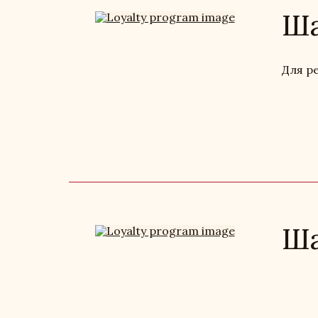
Ша
Для р
Ша