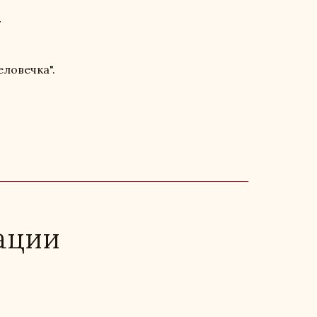
у
ловечка".
ации