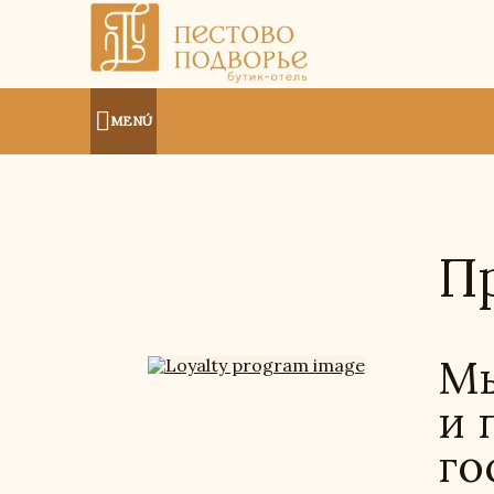
MENÚ
П
Мы
и 
го